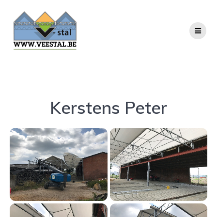
Ga
naar
de
inhoud
Kerstens Peter