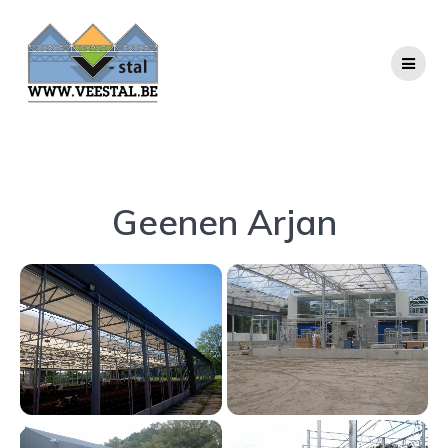
Ga
naar
de
inhoud
Geenen Arjan