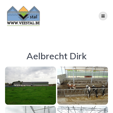
Ga
naar
de
inhoud
Aelbrecht Dirk