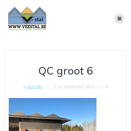
Ga
naar
de
inhoud
QC groot 6
kentvdh
20 september 2023
|
0