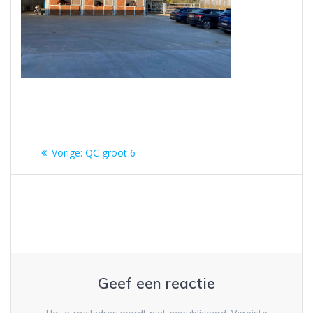
Berichtnavigatie
Vorig
Vorige:
QC groot 6
bericht:
Geef een reactie